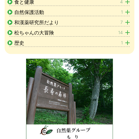
食と健康
4
自然保護活動
1
和漢薬研究所だより
7
松ちゃんの大冒険
14
歴史
1