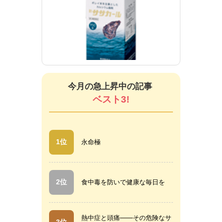
和漢
わかん
錠剤）
新ササカール（顆粒）
今月の急上昇中の記事
ベスト3!
1位
永命極
2位
食中毒を防いで健康な毎日を
熱中症と頭痛――その危険なサ