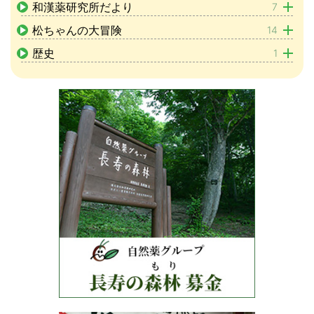
和漢薬研究所だより
7
松ちゃんの大冒険
14
歴史
1