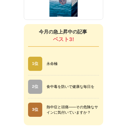
新ササカール（錠剤）
新サ
今月の急上昇中の記事
ベスト3!
1位
永命極
2位
食中毒を防いで健康な毎日を
熱中症と頭痛――その危険なサ
3位
インに気付いていますか？