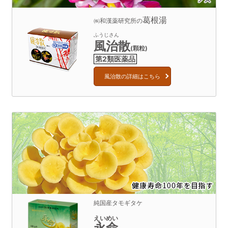
葛根湯
㈱和漢薬研究所の
ふうじさん
風治散
(顆粒)
風治散の詳細はこちら
純国産タモギタケ
永命