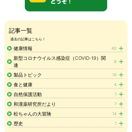
記事一覧
過去の記事はこちら！
健康情報
40
新型コロナウイルス感染症（COVID-19）関
8
連
製品トピック
19
食と健康
4
自然保護活動
1
和漢薬研究所だより
7
松ちゃんの大冒険
14
歴史
1