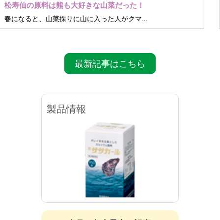
赤城工場・長寿の森林研修を終えて
９月に赤城工場と長寿の森林研修に参加してきました。
最新記事はこちら
製品情報
新ササカール（錠剤）
新サ