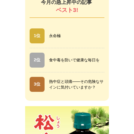
今月の急上昇中の記事
ベスト3!
1位
永命極
2位
食中毒を防いで健康な毎日を
熱中症と頭痛――その危険なサ
3位
インに気付いていますか？