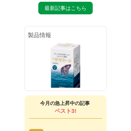
最新記事はこちら
製品情報
新ササカール（錠剤）
新サ
今月の急上昇中の記事
ベスト3!