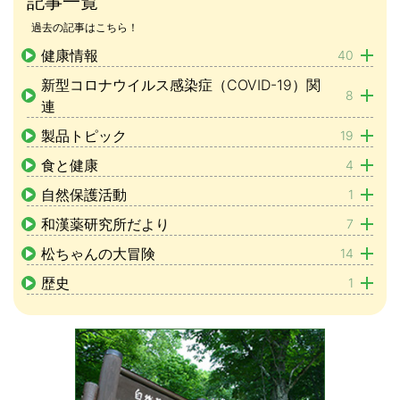
記事一覧
過去の記事はこちら！
健康情報
40
新型コロナウイルス感染症（COVID-19）関
8
連
製品トピック
19
食と健康
4
自然保護活動
1
和漢薬研究所だより
7
松ちゃんの大冒険
14
歴史
1