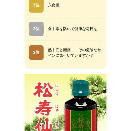
1位
永命極
2位
食中毒を防いで健康な毎日を
熱中症と頭痛――その危険なサ
3位
インに気付いていますか？