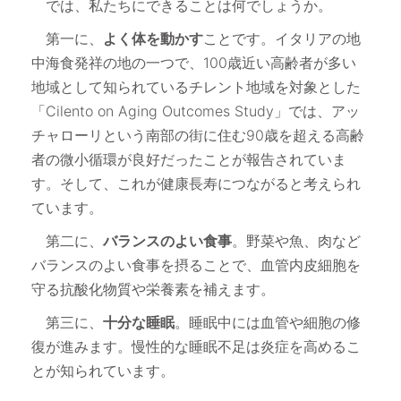
では、私たちにできることは何でしょうか。
第一に、
よく体を動かす
ことです。イタリアの地
中海食発祥の地の一つで、100歳近い高齢者が多い
地域として知られているチレント地域を対象とした
「Cilento on Aging Outcomes Study」では、アッ
チャローリという南部の街に住む90歳を超える高齢
者の微小循環が良好だったことが報告されていま
す。そして、これが健康長寿につながると考えられ
ています。
第二に、
バランスのよい食事
。野菜や魚、肉など
バランスのよい食事を摂ることで、血管内皮細胞を
守る抗酸化物質や栄養素を補えます。
第三に、
十分な睡眠
。睡眠中には血管や細胞の修
復が進みます。慢性的な睡眠不足は炎症を高めるこ
とが知られています。