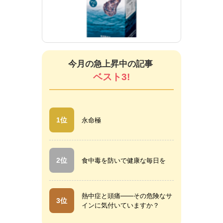
新ササカール（錠剤）
新サ
今月の急上昇中の記事
ベスト3!
1位
永命極
2位
食中毒を防いで健康な毎日を
熱中症と頭痛――その危険なサ
3位
インに気付いていますか？