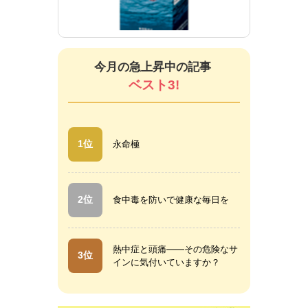
新ササカール（錠剤）
新サ
今月の急上昇中の記事
ベスト3!
1位
永命極
2位
食中毒を防いで健康な毎日を
熱中症と頭痛――その危険なサ
3位
インに気付いていますか？