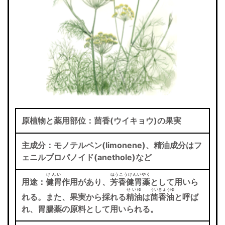
原植物と薬用部位：茴香(ウイキョウ)の果実
主成分：モノテルペン(limonene)、精油成分はフ
ェニルプロパノイド(anethole)など
けんい
ほうこうけんいやく
用途：
健胃
作用があり、
芳香健胃薬
として用いら
せいゆ
ういきょうゆ
れる。また、果実から採れる
精油
は
茴香油
と呼ば
れ、胃腸薬の原料として用いられる。