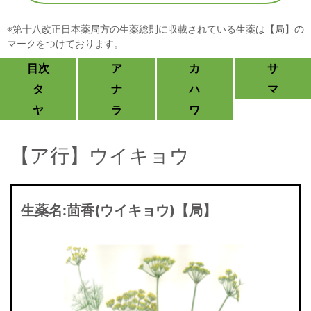
※第十八改正日本薬局方の生薬総則に収載されている生薬は【局】の
マークをつけております。
目次
ア
カ
サ
タ
ナ
ハ
マ
ヤ
ラ
ワ
【ア行】ウイキョウ
生薬名:
茴香(ウイキョウ)【局】