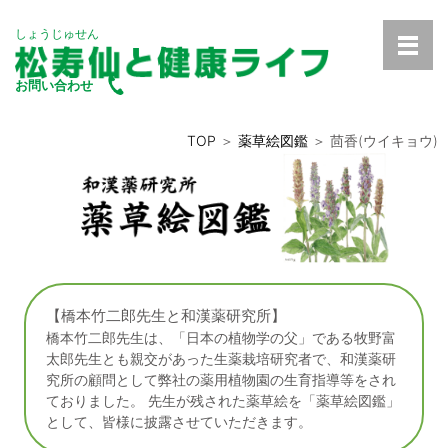
しょうじゅせん
お問い合わせ
TOP
＞
薬草絵図鑑
＞ 茴香(ウイキョウ)
【橋本竹二郎先生と和漢薬研究所】
橋本竹二郎先生は、「日本の植物学の父」である牧野富
太郎先生とも親交があった生薬栽培研究者で、和漢薬研
究所の顧問として弊社の薬用植物園の生育指導等をされ
ておりました。 先生が残された薬草絵を「薬草絵図鑑」
として、皆様に披露させていただきます。