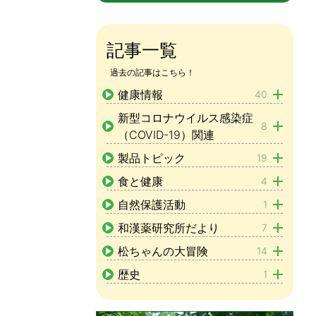
記事一覧
過去の記事はこちら！
健康情報
40
新型コロナウイルス感染症
8
（COVID-19）関連
製品トピック
19
食と健康
4
自然保護活動
1
和漢薬研究所だより
7
松ちゃんの大冒険
14
歴史
1