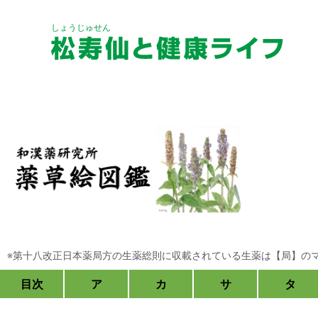
しょうじゅせん
松寿の宝湯
永命極【タモギタケ
しょうじゅのたか
※第十八改正日本薬局方の生薬総則に収載されている生薬は【局】の
鹿角配合】えいめいきわみ
目次
ア
カ
サ
タ