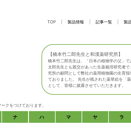
TOP
製品情報
記事一覧
製
【橋本竹二郎先生と和漢薬研究所】
橋本竹二郎先生は、「日本の植物学の父」で
太郎先生とも親交があった生薬栽培研究者で
究所の顧問として弊社の薬用植物園の生育指
ておりました。 先生が残された薬草絵を「
として、皆様に披露させていただきます。
松寿仙
しょうじゅせん
らゆ
マークをつけております。
ナ
ハ
マ
ヤ
ラ