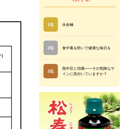
1位
永命極
2位
食中毒を防いで健康な毎日を
)
熱中症と頭痛――その危険なサ
3位
インに気付いていますか？