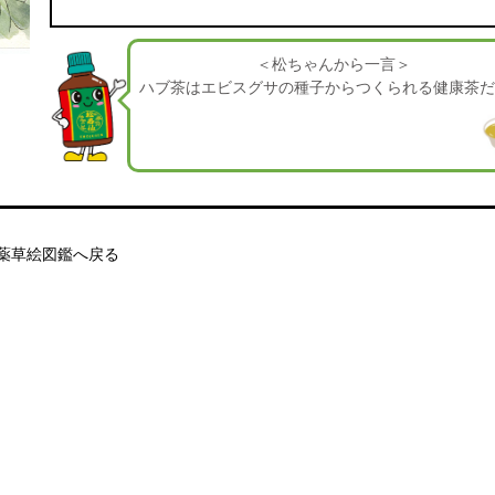
＜松ちゃんから一言＞
ハブ茶はエビスグサの種子からつくられる健康茶
薬草絵図鑑へ戻る