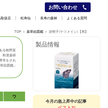
お問い合わせ
品取扱店
松寿仙
長寿の森林
よくある質問
TOP
＞
薬草絵図鑑
＞ 決明子(ケツメイシ)【局】
製品情報
ある牧野富
、和漢薬研
導等をされ
薬草絵図鑑」
紫華栄
しかろん
ワ
新ササカール（錠剤）
今月の急上昇中の記事
ベスト3!