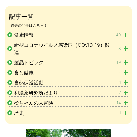
記事一覧
過去の記事はこちら！
健康情報
40
新型コロナウイルス感染症（COVID-19）関
8
連
製品トピック
19
食と健康
4
自然保護活動
1
和漢薬研究所だより
7
松ちゃんの大冒険
14
歴史
1