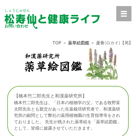
しょうじゅせん
お問い合わせ
TOP
＞
薬草絵図鑑
＞ 蘆薈(ロカイ)【局】
【橋本竹二郎先生と和漢薬研究所】
橋本竹二郎先生は、「日本の植物学の父」である牧野富
太郎先生とも親交があった生薬栽培研究者で、和漢薬研
究所の顧問として弊社の薬用植物園の生育指導等をされ
ておりました。 先生が残された薬草絵を「薬草絵図鑑」
として、皆様に披露させていただきます。