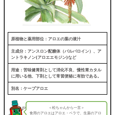
原植物と薬用部位：アロエの葉の液汁
主成分：アンスロン配糖体（バルバロイン）、ア
ントラキノン(アロエエモジン)など
用途：苦味健胃剤として消化不良、慢性胃カタル
に用いる他、下剤として常習便秘に有効である。
別名：ケープアロエ
＜松ちゃんから一言＞
食用のアロエはアロエ・ベラで、生薬のアロ