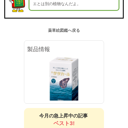
エとは別の植物なんだよ。
薬草絵図鑑へ戻る
製品情報
新ササカール（錠剤）
新サ
今月の急上昇中の記事
ベスト3!