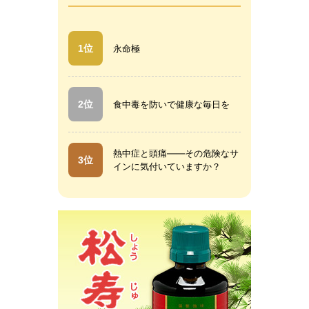
1位
永命極
2位
食中毒を防いで健康な毎日を
熱中症と頭痛――その危険なサ
3位
インに気付いていますか？