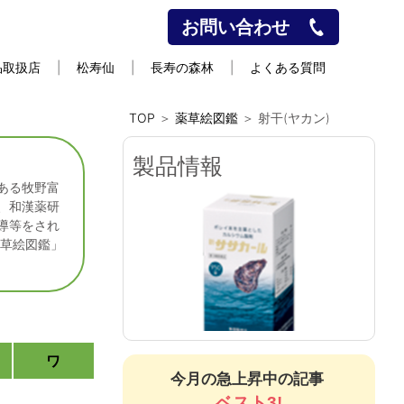
お問い合わせ
品取扱店
松寿仙
長寿の森林
よくある質問
TOP
＞
薬草絵図鑑
＞ 射干(ヤカン)
製品情報
ある牧野富
、和漢薬研
導等をされ
薬草絵図鑑」
紫華栄
しかろん
ワ
新ササカール（錠剤）
今月の急上昇中の記事
ベスト3!