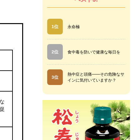
1位
永命極
2位
食中毒を防いで健康な毎日を
熱中症と頭痛――その危険なサ
3位
インに気付いていますか？
な
促