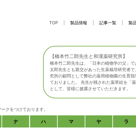
TOP
製品情報
記事一覧
製
【橋本竹二郎先生と和漢薬研究所】
橋本竹二郎先生は、「日本の植物学の父」で
太郎先生とも親交があった生薬栽培研究者で
究所の顧問として弊社の薬用植物園の生育指
ておりました。 先生が残された薬草絵を「
として、皆様に披露させていただきます。
松寿仙
しょうじゅせん
らゆ
マークをつけております。
ナ
ハ
マ
ヤ
ラ