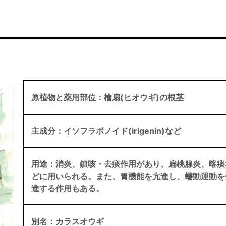
原植物と薬用部位：檜扇(ヒオウギ)の根茎
主成分：イソフラボノイド(irigenin)など
用途：消炎、鎮咳・去痰作用があり、扁桃腺炎、喀痰
どに用いられる。また、胃機能を亢進し、蠕動運動を
進する作用もある。
別名：カラスオウギ