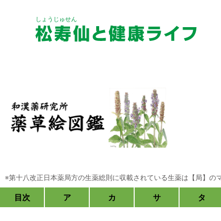
しょうじゅせん
松寿の宝湯
永命極【タモギタケ
しょうじゅのたか
※第十八改正日本薬局方の生薬総則に収載されている生薬は【局】の
鹿角配合】えいめいきわみ
目次
ア
カ
サ
タ