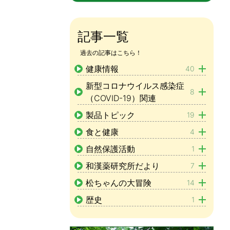
記事一覧
過去の記事はこちら！
健康情報
40
新型コロナウイルス感染症
8
（COVID-19）関連
製品トピック
19
食と健康
4
自然保護活動
1
和漢薬研究所だより
7
松ちゃんの大冒険
14
歴史
1